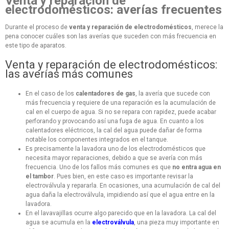
Venta y reparación de
electrodomésticos: averías frecuentes
Durante el proceso de
venta y reparación de electrodomésticos
, merece la
pena conocer cuáles son las averías que suceden con más frecuencia en
este tipo de aparatos.
Venta y reparación de electrodomésticos:
las averías más comunes
En el caso de los
calentadores de gas
, la avería que sucede con
más frecuencia y requiere de una reparación es la acumulación de
cal en el cuerpo de agua. Si no se repara con rapidez, puede acabar
perforando y provocando así una fuga de agua. En cuanto a los
calentadores eléctricos, la cal del agua puede dañar de forma
notable los componentes integrados en el tanque.
Es precisamente la lavadora uno de los electrodomésticos que
necesita mayor reparaciones, debido a que se avería con más
frecuencia. Uno de los fallos más comunes es que
no entra agua en
el tambor
. Pues bien, en este caso es importante revisar la
electroválvula y repararla. En ocasiones, una acumulación de cal del
agua daña la electroválvula, impidiendo así que el agua entre en la
lavadora.
En el lavavajillas ocurre algo parecido que en la lavadora. La cal del
agua se acumula en la
electroválvula
, una pieza muy importante en