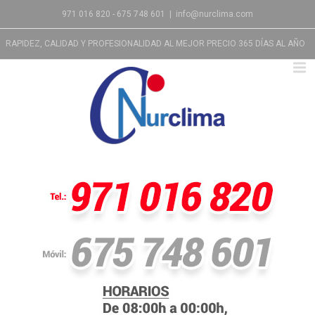
971 016 820 - 675 748 601
|
info@nurclima.com
RAPIDEZ, CALIDAD Y PROFESIONALIDAD AL MEJOR PRECIO 365 DÍAS AL AÑO