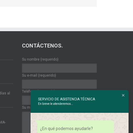
CONTÁCTENOS.
Su nombre (requerido)
Su e-mail (requerido)
Teléfono (requerido)
ías al
SERVICIO DE ASISTENCIA TÉCNICA
En breve le atenderemos…
Su mensaje
IMA-
¿En qué podemos ayudarle?