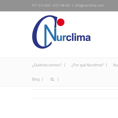
971 016 820 - 675 748 601
|
info@nurclima.com
¿Quiénes somos?
¿Por qué Nurclima?
Nu
Blog