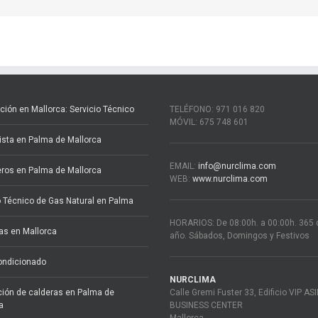
ción en Mallorca: Servicio Técnico
TELÉFONO: 971 016 820
MÓVIL: 675 748 601
cista en Palma de Mallorca
EMAIL:
info@nurclima.com
ros en Palma de Mallorca
WEB:
www.nurclima.com
o Técnico de Gas Natural en Palma
HORARIOS: De 08:00h. a 00:00h. 365 d
s en Mallorca
año. Sábados, Domingos y Festivos
ondicionado
NURCLIMA
ión de calderas en Palma de
Calle Gremi Fuster 33, Edificio VIP AS
a
BUSINESS CENTER
Mallorca