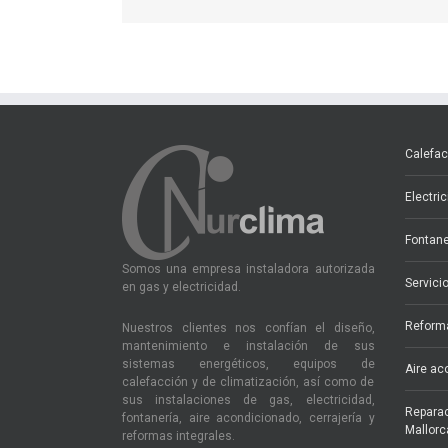
Calefac
Electri
Fontane
Somos una empresa instaladora autorizada
Servici
en gas y electricidad.
Reforma
Nuestros clientes nos confían el diseño,
mantenimiento e instalación de sus
sistemas energéticos, equipos de
Aire ac
calefacción y de climatización, así como de
sus instalaciones de gas, electricidad,
Reparac
fontanería, aire acondicionado, cerrajería y
Mallorc
reformas integrales.