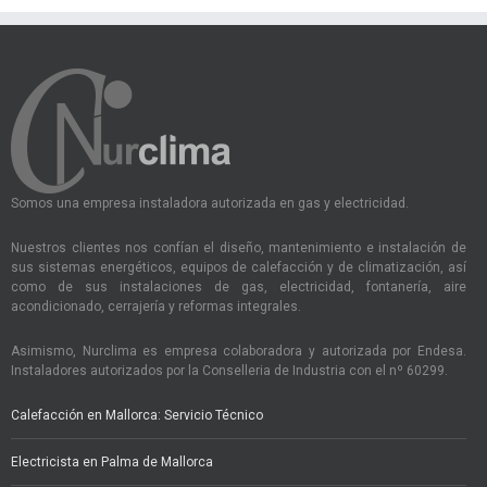
Somos una empresa instaladora autorizada en gas y electricidad.
Nuestros clientes nos confían el diseño, mantenimiento e instalación de
sus sistemas energéticos, equipos de calefacción y de climatización, así
como de sus instalaciones de gas, electricidad, fontanería, aire
acondicionado, cerrajería y reformas integrales.
Asimismo, Nurclima es empresa colaboradora y autorizada por Endesa.
Instaladores autorizados por la Conselleria de Industria con el nº 60299.
Calefacción en Mallorca: Servicio Técnico
Electricista en Palma de Mallorca