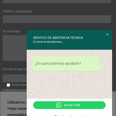
Teléfono (requerido)
Su mensaje
SERVICIO DE ASISTENCIA TÉCNICA
En breve le atenderemos…
¿En qué podemos ayudarle?
Escribe lo que ves en esta imagen:
Acepto expresamente las
Políticas de Privacidad
. Acepto expresamente de
conformidad con el Art. 6 del RGPD el tratamiento de mis datos de carácter personal por
parte de la entidad.
Utilizamos cookies propias y de terceros para aportarle una
Iniciar Chat
mejor experiencia de navegación y un servicio más
personalizado. Si continua navegando, consideramos que