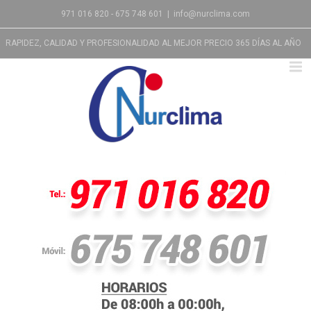
971 016 820 - 675 748 601
|
info@nurclima.com
RAPIDEZ, CALIDAD Y PROFESIONALIDAD AL MEJOR PRECIO 365 DÍAS AL AÑO