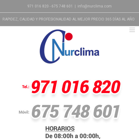
971 016 820 - 675 748 601
|
info@nurclima.com
RAPIDEZ, CALIDAD Y PROFESIONALIDAD AL MEJOR PRECIO 365 DÍAS AL AÑO