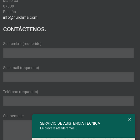
Mallorca
07009
España
info@nurclima.com
CONTÁCTENOS.
Su nombre (requerido)
Su e-mail (requerido)
Teléfono (requerido)
Su mensaje
SERVICIO DE ASISTENCIA TÉCNICA
En breve le atenderemos…