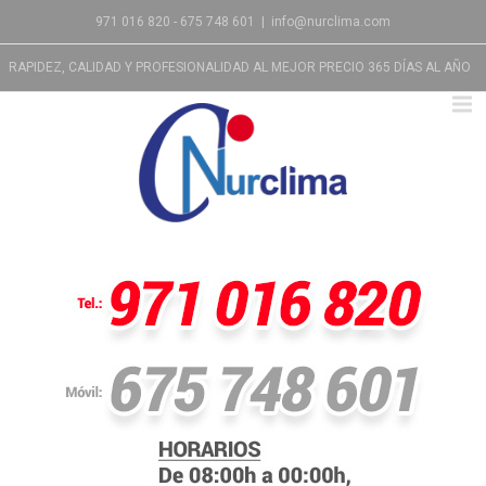
971 016 820 - 675 748 601
|
info@nurclima.com
RAPIDEZ, CALIDAD Y PROFESIONALIDAD AL MEJOR PRECIO 365 DÍAS AL AÑO