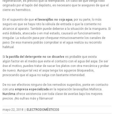
regeneración, es preciso que la reemplaces. En caso de que venga todo
originado por el tapón del depósito, es necesario que te asegures de que el
cierre es hermético.
En el supuesto de que
el lavavajillas no coja agua
, por su parte, lo más
seguro es que se haya roto la válvula de entrada o que la corriente no
alcance al aparato. También puede deberse a la situación de la manguera. Si
está doblada, atascada o en mal estado, causará un funcionamiento
irregular. La solución pasa por chequear minuciosamente los canales de
paso. De esa manera podrás comprobar si el agua realiza su recorrido
habitual.
Si
la pastilla del detergente no se disuelve
es probable que exista
algún factor en el medio que evite el contacto con el agua del aspa. De ser
ése el motivo, puedes tratar de sacar los platos con otra mecánica y probar
de nuevo. Aunque tal vez el aspa tenga los agujeros bloqueados,
provocando que el agua no salga con bastante intensidad.
De no ser efectivos ninguno de los remedios sugeridos, ponte en contacto
con una
empresa especializada
en la reparación lavavajillas Mallorca.
Nurclima
ofrece asistencia con toda clase de averías bajo los mejores
precios. ¡No sufras más y llámanos!
mayo 22, 2018
|
ELECTRODOMÉSTICOS