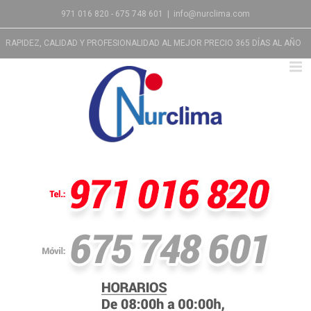
971 016 820 - 675 748 601
|
info@nurclima.com
RAPIDEZ, CALIDAD Y PROFESIONALIDAD AL MEJOR PRECIO 365 DÍAS AL AÑO