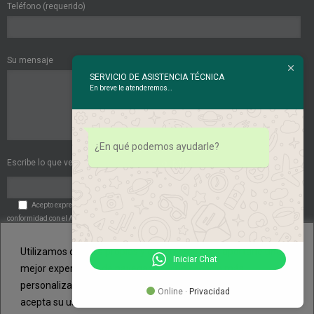
Teléfono (requerido)
Su mensaje
SERVICIO DE ASISTENCIA TÉCNICA
En breve le atenderemos…
¿En qué podemos ayudarle?
Escribe lo que ves en esta imagen:
Acepto expresamente las
Políticas de Privacidad
. Acepto expresamente de
conformidad con el Art. 6 del RGPD el tratamiento de mis datos de carácter personal por
parte de la entidad.
Utilizamos cookies propias y de terceros para aportarle una
Iniciar Chat
mejor experiencia de navegación y un servicio más
personalizado. Si continua navegando, consideramos que
Online ·
Privacidad
acepta su uso. Puede cambiar la configuración u obtener más