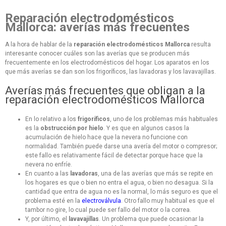
Reparación electrodomésticos
Mallorca: averías más frecuentes
A la hora de hablar de la
reparación electrodomésticos Mallorca
resulta
interesante conocer cuáles son las averías que se producen más
frecuentemente en los electrodomésticos del hogar. Los aparatos en los
que más averías se dan son los frigoríficos, las lavadoras y los lavavajillas.
Averías más frecuentes que obligan a la
reparación electrodomésticos Mallorca
En lo relativo a los
frigoríficos
, uno de los problemas más habituales
es la
obstrucción por hielo
. Y es que en algunos casos la
acumulación de hielo hace que la nevera no funcione con
normalidad. También puede darse una avería del motor o compresor;
este fallo es relativamente fácil de detectar porque hace que la
nevera no enfríe.
En cuanto a las
lavadoras
, una de las averías que más se repite en
los hogares es que o bien no entra el agua, o bien no desagua. Si la
cantidad que entra de agua no es la normal, lo más seguro es que el
problema esté en la
electroválvula
. Otro fallo muy habitual es que el
tambor no gire, lo cual puede ser fallo del motor o la correa.
Y, por último, el
lavavajillas
. Un problema que puede ocasionar la