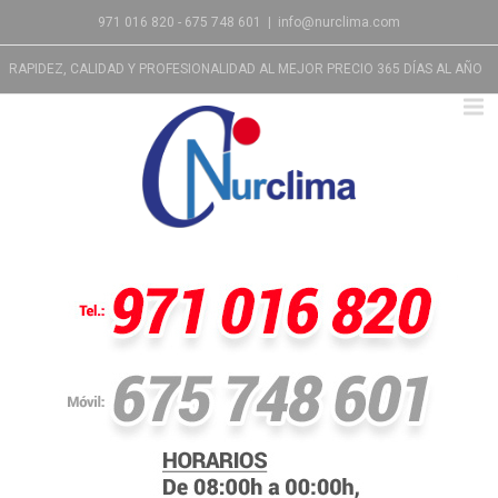
971 016 820 - 675 748 601
|
info@nurclima.com
RAPIDEZ, CALIDAD Y PROFESIONALIDAD AL MEJOR PRECIO 365 DÍAS AL AÑO