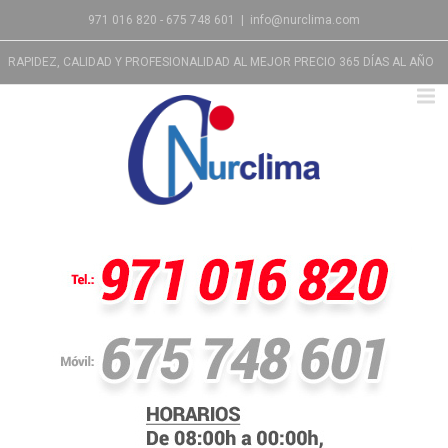
971 016 820 - 675 748 601
|
info@nurclima.com
RAPIDEZ, CALIDAD Y PROFESIONALIDAD AL MEJOR PRECIO 365 DÍAS AL AÑO