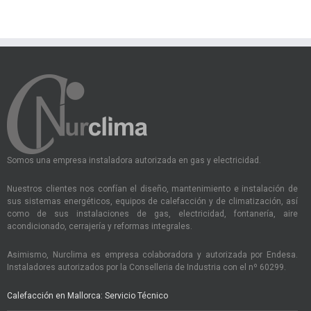
Somos una empresa instaladora autorizada en gas y electricidad.
Nuestros clientes nos confían el diseño, mantenimiento e instalación de
sus sistemas energéticos, equipos de calefacción y de climatización, así
como de sus instalaciones de gas, electricidad, fontanería, aire
acondicionado, cerrajería y reformas integrales.
Asimismo, Nurclima es empresa colaboradora y autorizada por Endesa.
Instaladores autorizados por la Conselleria de Industria con el nº 60299.
Calefacción en Mallorca: Servicio Técnico