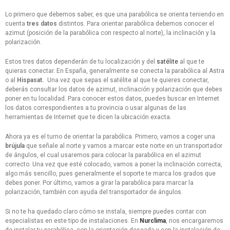
Lo primero que debemos saber, es que una parabólica se orienta teniendo en
cuenta
tres datos
distintos. Para orientar parabólica debemos conocer el
azimut (posición de la parabólica con respecto al norte), la inclinación y la
polarización.
Estos tres datos dependerán de tu localización y del
satélite
al que te
quieras conectar. En España, generalmente se conecta la parabólica al Astra
o al
Hispasat.
Una vez que sepas el satélite al que te quieres conectar,
deberás consultar los datos de azimut, inclinación y polarización que debes
poner en tu localidad. Para conocer estos datos, puedes buscar en Internet
los datos correspondientes a tu provincia o usar algunas de las
herramientas de Internet que te dicen la ubicación exacta.
Ahora ya es el turno de orientar la parabólica. Primero, vamos a coger una
brújula
que señale al norte y vamos a marcar este norte en un transportador
de ángulos, el cual usaremos para colocar la parabólica en el azimut
correcto. Una vez que esté colocado, vamos a poner la inclinación correcta,
algo más sencillo, pues generalmente el soporte te marca los grados que
debes poner. Por último, vamos a girar la parabólica para marcar la
polarización, también con ayuda del transportador de ángulos.
Si no te ha quedado claro cómo se instala, siempre puedes contar con
especialistas en este tipo de instalaciones. En
Nurclima
, nos encargaremos
de instalar tu parabólica, con la orientación deseada y con la instalación de