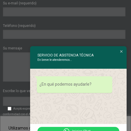
Su e-mail (requerido)
Teléfono (requerido)
Su mensaje
SERVICIO DE ASISTENCIA TÉCNICA
En breve le atenderemos…
¿En qué podemos ayudarle?
Escribe lo que ves en esta imagen:
Acepto expresamente las
Políticas de Privacidad
. Acepto expresamente de
conformidad con el Art. 6 del RGPD el tratamiento de mis datos de carácter personal por
parte de la entidad.
Utilizamos cookies propias y de terceros para aportarle una