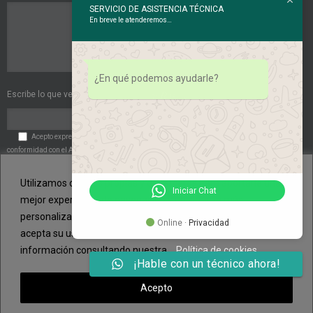
SERVICIO DE ASISTENCIA TÉCNICA
En breve le atenderemos…
¿En qué podemos ayudarle?
Escribe lo que ves en esta imagen:
Acepto expresamente las
Políticas de Privacidad
. Acepto expresamente de
conformidad con el Art. 6 del RGPD el tratamiento de mis datos de carácter personal por
parte de la entidad.
Utilizamos cookies propias y de terceros para aportarle una
Iniciar Chat
mejor experiencia de navegación y un servicio más
personalizado. Si continua navegando, consideramos que
Online ·
Privacidad
acepta su uso. Puede cambiar la configuración u obtener más
información consultando nuestra .
Política de cookies
¡Hable con un técnico ahora!
© Copyright 2014 - 2015 | NURCLIMA - Fontaneros en Palma de Mallorca y
Acepto
reparación de calderas | Todos los derechos reservados |
Política de cookies
|
Aviso Legal
|
Política de Privacidad
|
Contacto
|
Mapa del sitio