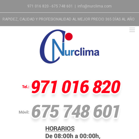
971 016 820 - 675 748 601
|
info@nurclima.com
RAPIDEZ, CALIDAD Y PROFESIONALIDAD AL MEJOR PRECIO 365 DÍAS AL AÑO