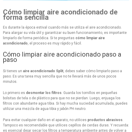
Cómo limpiar aire acondicionado de
forma sencilla
Es durante la época estival cuando más se utiliza el aire acondicionado.
Para alargar su vida útil y garantizar su buen funcionamiento, es importante
limpiarlo de forma periódica. Si te preguntas
cómo limpiar aire
acondicionado
, el proceso es muy rápido y fácil.
Cómo limpiar aire acondicionado paso a
paso
Si tienes un
aire acondicionado Split
, debes saber cómo limpiarlo paso a
paso. Es una tarea muy sencilla que no te llevará más de unos pocos
minutos.
Lo primero es
desmontar los filtros
. Guarda los tornillos en pequeñas
bolsitas de tela o de plástico para que no se pierdan. Luego, enjuaga los
filtros con abundante agua tibia. Si hay mucha suciedad acumulada, puedes
utilizar una mezcla de agua tibia y jabón PH neutro.
Para evitar cualquier daño en el aparato, no utilices
productos abrasivos
.
Tampoco es recomendable que utilices cepillos de cerdas duras. Y recuerda:
es esencial dejar secar los filtros a temperatura ambiente antes de volver a