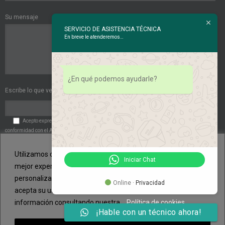
Su mensaje
SERVICIO DE ASISTENCIA TÉCNICA
En breve le atenderemos…
¿En qué podemos ayudarle?
Escribe lo que ves en esta imagen:
Acepto expresamente las
Políticas de Privacidad
. Acepto expresamente de
conformidad con el Art. 6 del RGPD el tratamiento de mis datos de carácter personal por
parte de la entidad.
Utilizamos cookies propias y de terceros para aportarle una
Iniciar Chat
mejor experiencia de navegación y un servicio más
personalizado. Si continua navegando, consideramos que
Online ·
Privacidad
acepta su uso. Puede cambiar la configuración u obtener más
información consultando nuestra .
Política de cookies
¡Hable con un técnico ahora!
© Copyright 2014 - 2015 | NURCLIMA - Fontaneros en Palma de Mallorca y