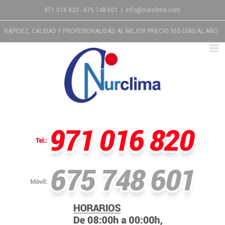
971 016 820 - 675 748 601
|
info@nurclima.com
RAPIDEZ, CALIDAD Y PROFESIONALIDAD AL MEJOR PRECIO 365 DÍAS AL AÑO