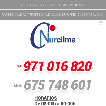
971 016 820 - 675 748 601
|
info@nurclima.com
RAPIDEZ, CALIDAD Y PROFESIONALIDAD AL MEJOR PRECIO 365 DÍAS AL AÑO