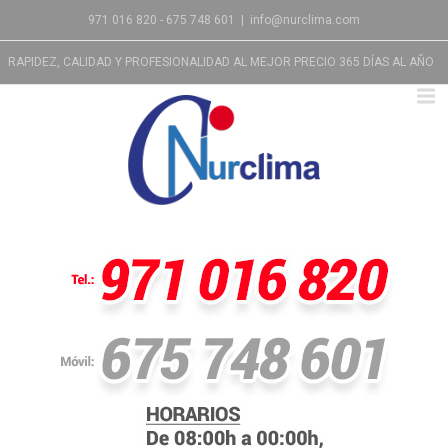
971 016 820 - 675 748 601
|
info@nurclima.com
RAPIDEZ, CALIDAD Y PROFESIONALIDAD AL MEJOR PRECIO 365 DÍAS AL AÑO