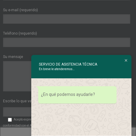
Su e-mail (requerido)
Teléfono (requerido)
Su mensaje
SERVICIO DE ASISTENCIA TÉCNICA
En breve le atenderemos…
¿En qué podemos ayudarle?
Escribe lo que ves en esta imagen:
Acepto expresamente las
Políticas de Privacidad
. Acepto expresamente de
conformidad con el Art. 6 del RGPD el tratamiento de mis datos de carácter personal por
parte de la entidad.