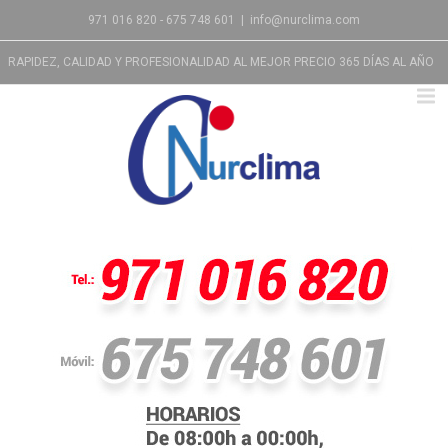
971 016 820 - 675 748 601
|
info@nurclima.com
RAPIDEZ, CALIDAD Y PROFESIONALIDAD AL MEJOR PRECIO 365 DÍAS AL AÑO