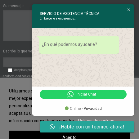
Su mensaje
SERVICIO DE ASISTENCIA TÉCNICA
En breve le atenderemos…
¿En qué podemos ayudarle?
Escribe lo que ves en esta imagen:
Acepto expresamente las
Políticas de Privacidad
. Acepto expresamente de
conformidad con el Art. 6 del RGPD el tratamiento de mis datos de carácter personal por
parte de la entidad.
Utilizamos cookies propias y de terceros para aportarle una
Iniciar Chat
mejor experiencia de navegación y un servicio más
personalizado. Si continua navegando, consideramos que
Online ·
Privacidad
acepta su uso. Puede cambiar la configuración u obtener más
información consultando nuestra .
Política de cookies
¡Hable con un técnico ahora!
© Copyright 2014 - 2015 | NURCLIMA - Fontaneros en Palma de Mallorca y
Acepto
reparación de calderas | Todos los derechos reservados |
Política de cookies