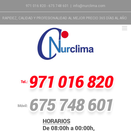
971 016 820 - 675 748 601
|
info@nurclima.com
RAPIDEZ, CALIDAD Y PROFESIONALIDAD AL MEJOR PRECIO 365 DÍAS AL AÑO