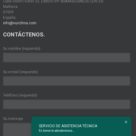
Calle Gremi Fuster 33, Edificio VIP ASIMA-BUSINESS CENTER
Mallorca
07009
España
info@nurclima.com
CONTÁCTENOS.
Su nombre (requerido)
Su e-mail (requerido)
Teléfono (requerido)
Su mensaje
SERVICIO DE ASISTENCIA TÉCNICA
En breve le atenderemos…