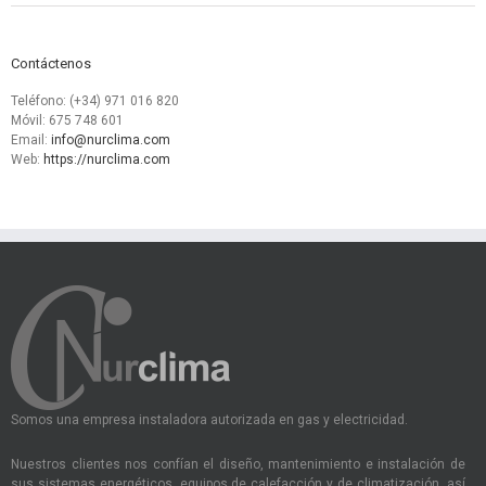
Contáctenos
Teléfono: (+34) 971 016 820
Móvil: 675 748 601
Email:
info@nurclima.com
Web:
https://nurclima.com
Somos una empresa instaladora autorizada en gas y electricidad.
Nuestros clientes nos confían el diseño, mantenimiento e instalación de
sus sistemas energéticos, equipos de calefacción y de climatización, así