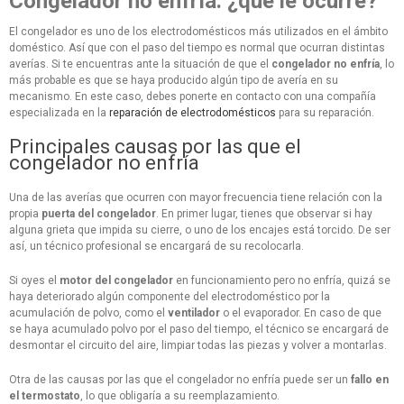
Congelador no enfría: ¿qué le ocurre?
El congelador es uno de los electrodomésticos más utilizados en el ámbito
doméstico. Así que con el paso del tiempo es normal que ocurran distintas
averías. Si te encuentras ante la situación de que el
congelador no enfría
, lo
más probable es que se haya producido algún tipo de avería en su
mecanismo. En este caso, debes ponerte en contacto con una compañía
especializada en la
reparación de electrodomésticos
para su reparación.
Principales causas por las que el
congelador no enfría
Una de las averías que ocurren con mayor frecuencia tiene relación con la
propia
puerta del congelador
. En primer lugar, tienes que observar si hay
alguna grieta que impida su cierre, o uno de los encajes está torcido. De ser
así, un técnico profesional se encargará de su recolocarla.
Si oyes el
motor del congelador
en funcionamiento pero no enfría, quizá se
haya deteriorado algún componente del electrodoméstico por la
acumulación de polvo, como el
ventilador
o el evaporador. En caso de que
se haya acumulado polvo por el paso del tiempo, el técnico se encargará de
desmontar el circuito del aire, limpiar todas las piezas y volver a montarlas.
Otra de las causas por las que el congelador no enfría puede ser un
fallo en
el termostato
, lo que obligaría a su reemplazamiento.