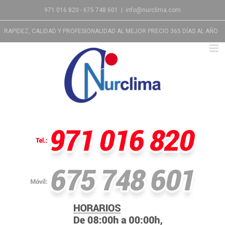
971 016 820 - 675 748 601
|
info@nurclima.com
RAPIDEZ, CALIDAD Y PROFESIONALIDAD AL MEJOR PRECIO 365 DÍAS AL AÑO