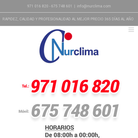
971 016 820 - 675 748 601
|
info@nurclima.com
RAPIDEZ, CALIDAD Y PROFESIONALIDAD AL MEJOR PRECIO 365 DÍAS AL AÑO