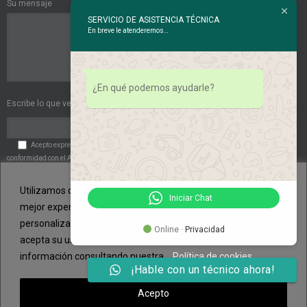
Su mensaje
SERVICIO DE ASISTENCIA TÉCNICA
En breve le atenderemos…
¿En qué podemos ayudarle?
Escribe lo que ves en esta imagen:
Acepto expresamente las
Políticas de Privacidad
. Acepto expresamente de
conformidad con el Art. 6 del RGPD el tratamiento de mis datos de carácter personal por
parte de la entidad.
Utilizamos cookies propias y de terceros para aportarle una
Iniciar Chat
mejor experiencia de navegación y un servicio más
personalizado. Si continua navegando, consideramos que
Online ·
Privacidad
acepta su uso. Puede cambiar la configuración u obtener más
información consultando nuestra .
Política de cookies
¡Hable con un técnico ahora!
© Copyright 2014 - 2015 | NURCLIMA - Fontaneros en Palma de Mallorca y
Acepto
reparación de calderas | Todos los derechos reservados |
Política de cookies
|
Aviso Legal
|
Política de Privacidad
|
Contacto
|
Mapa del sitio