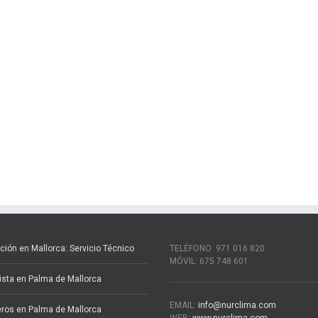
ción en Mallorca: Servicio Técnico
TELÉFONO: 971 016 820
MÓVIL: 675 748 601
cista en Palma de Mallorca
EMAIL:
info@nurclima.com
ros en Palma de Mallorca
WEB:
www.nurclima.com