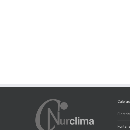
Calefac
Electri
Fontane