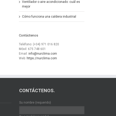
Ventilador o aire acondicionado: cuál es
mejor
Cómo funciona una caldera industrial
Contáctenos
Teléfono: (+34) 971 016 820
Móvil: 675 748 601
Email:
info@nurclima.com
Web:
https://nurclima.com
CONTÁCTENOS.
Su nombre (requerido)