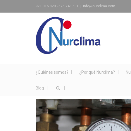
971 016 820 - 675 748 601
|
info@nurclima.com
¿Quiénes somos?
¿Por qué Nurclima?
Nu
Blog