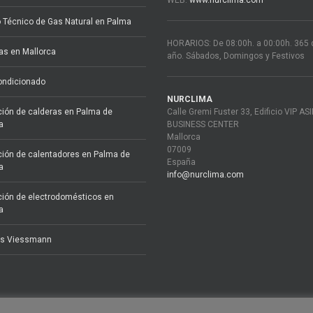
o Técnico de Gas Natural en Palma
HORARIOS: De 08:00h. a 00:00h. 365 d
s en Mallorca
año. Sábados, Domingos y Festivos
ondicionado
NURCLIMA
ión de calderas en Palma de
Calle Gremi Fuster 33, Edificio VIP AS
a
BUSINESS CENTER
Mallorca
07009
ión de calentadores en Palma de
España
a
info@nurclima.com
ión de electrodomésticos en
a
as Viessmann