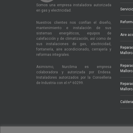
Somos una empresa instaladora autorizada
Servici
en gas y electricidad.
Reforma
Nuestros clientes nos confían el diseño,
mantenimiento e instalación de sus
sistemas energéticos, equipos de
Aire ac
calefacción y de climatización, así como de
sus instalaciones de gas, electricidad,
Reparac
fontanería, aire acondicionado, cerrajería y
Mallorc
reformas integrales.
Reparac
Asimismo, Nurclima es empresa
Mallorc
colaboradora y autorizada por Endesa.
Instaladores autorizados por la Conselleria
de Industria con el nº 60299.
Reparac
Mallorc
Calder