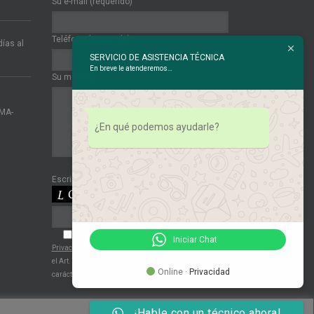
Su e-mail (requerido)
Teléfono (requerido)
ías al
SERVICIO DE ASISTENCIA TÉCNICA
En breve le atenderemos…
Su mensaje
IMA-
¿En qué podemos ayudarle?
Escribe lo que ves en esta imagen:
Acepto expresamente las
Políticas de
Iniciar Chat
Privacidad
. Acepto expresamente de conformidad con
el Art. 6 del RGPD el tratamiento de mis datos de
Online ·
Privacidad
carácter personal por parte de la entidad.
¡Hable con un técnico ahora!