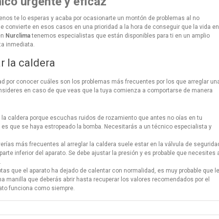
nico urgente y eficaz
enos te lo esperas y acaba por ocasionarte un montón de problemas al no
 se convierte en esos casos en una prioridad a la hora de conseguir que la vida en
en
Nurclima
tenemos especialistas que están disponibles para ti en un amplio
ta inmediata.
r la caldera
ad por conocer cuáles son los problemas más frecuentes por los que arreglar un
onsideres en caso de que veas que la tuya comienza a comportarse de manera
ar la caldera porque escuchas ruidos de rozamiento que antes no oías en tu
 es que se haya estropeado la bomba. Necesitarás a un técnico especialista y
averías más frecuentes al arreglar la caldera suele estar en la válvula de segurida
arte inferior del aparato. Se debe ajustar la presión y es probable que necesites 
.
tas que el aparato ha dejado de calentar con normalidad, es muy probable que l
 una manilla que deberás abrir hasta recuperar los valores recomendados por el
rato funciona como siempre.