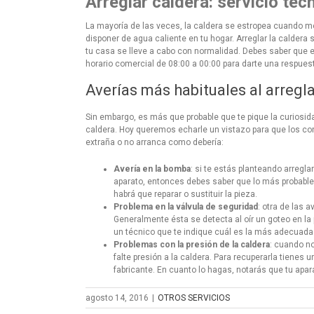
Arreglar caldera: servicio téc
La mayoría de las veces, la caldera se estropea cuando m
disponer de agua caliente en tu hogar. Arreglar la caldera
tu casa se lleve a cabo con normalidad. Debes saber que 
horario comercial de 08:00 a 00:00 para darte una respues
Averías más habituales al arregla
Sin embargo, es más que probable que te pique la curiosid
caldera. Hoy queremos echarle un vistazo para que los c
extraña o no arranca como debería:
Avería en la bomba
: si te estás planteando arregl
aparato, entonces debes saber que lo más probable
habrá que reparar o sustituir la pieza.
Problema en la válvula de seguridad
: otra de las 
Generalmente ésta se detecta al oír un goteo en la p
un técnico que te indique cuál es la más adecuada
Problemas con la presión de la caldera
: cuando no
falte presión a la caldera. Para recuperarla tienes
fabricante. En cuanto lo hagas, notarás que tu apa
agosto 14, 2016
|
OTROS SERVICIOS